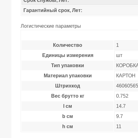
Срок службы, Лет:
Гарантийный срок, Лет:
Логистические параметры
Количество
1
Единицы измерения
шт
Тип упаковки
КОРОБК
Материал упаковки
КАРТОН
Штрихкод
4606056
Вес брутто кг
0.752
l см
14.7
b см
9.7
h см
11