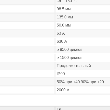
-30...+50 °C
98.5 мм
135.0 мм
50.0 мм
63 А
630 А
≥ 8500 циклов
≥ 1500 циклов
Продолжительный
IP00
50% при +40 90% при +20
2000 м