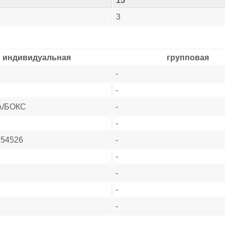
15
3
индивидуальная
групповая
-
-
А/БОКС
-
-
554526
-
-
-
-
-