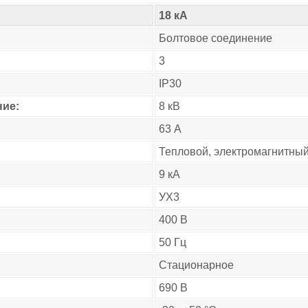
18 кА
Болтовое соединение
3
IP30
ие:
8 кВ
63 А
Тепловой, электромагнитны
9 кА
УХ3
400 В
50 Гц
Стационарное
690 В