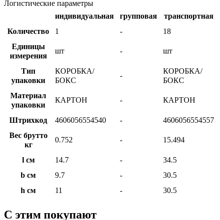
Логистические параметры
индивидуальная
групповая
транспортная
Количество
1
-
18
Единицы
шт
-
шт
измерения
Тип
КОРОБКА/
КОРОБКА/
-
упаковки
БОКС
БОКС
Материал
КАРТОН
-
КАРТОН
упаковки
Штрихкод
4606056554540
-
4606056554557
Вес брутто
0.752
-
15.494
кг
l см
14.7
-
34.5
b см
9.7
-
30.5
h см
11
-
30.5
С этим покупают