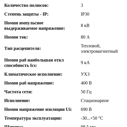
Количество полюсов:
3
Степень защиты - IP:
IP30
Номин импульсное
8 кВ
выдерживаемое напряжение:
Номин ток:
80 А
Тепловой,
Тип расцепителя:
электромагнитный
Номин раб наибольшая откл
9 кА
способность Ics:
Климатическое исполнение:
УХ3
Номин раб напряжение:
400 В
Частота сети:
50 Гц
Исполнение:
Стационарное
Номин напряжение изоляции Ui:
690 В
Температура эксплуатации:
-30...+50 °C
Ширина:
98.5 мм