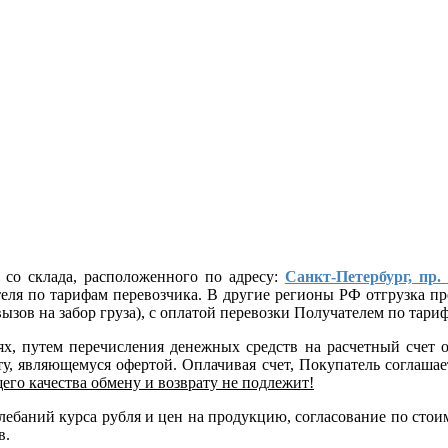
 со склада, расположенного по адресу:
Санкт-Петербург, пр.
ателя по тарифам перевозчика. В другие регионы РФ отгрузка
ызов на забор груза), с оплатой перевозки Получателем по тар
лях, путем перечисления денежных средств на расчетный сче
, являющемуся офертой. Оплачивая счет, Покупатель соглашает
его качества обмену и возврату не подлежит!
 колебаний курса рубля и цен на продукцию, согласование по 
в.