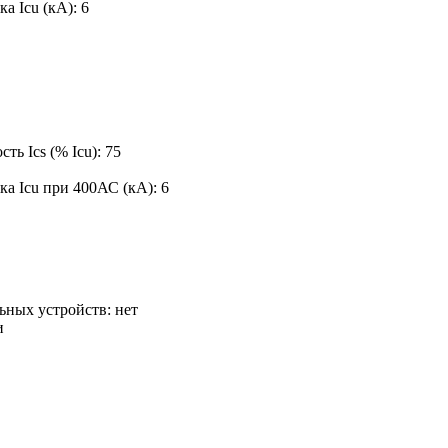
а Icu (кА):
6
ь Ics (% Icu):
75
ка Icu при 400АС (кА):
6
ьных устройств:
нет
и