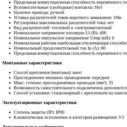
Предельная коммутационная способность переменного ток
Вспомогательные (свободные) контакты:
Нет
Наличие привода:
ручной
Уставка расцепителей токов короткого замыкания:
10Iн
Регулировка максимальных расцепителей тока:
нет
Вид расцепителей:
тепловой и электромагнитный
Номинальное напряжение изоляции Ui (В):
400
Номинальное импульсное напряжение Uimp (кВ):
6
Номинальная рабочая наибольшая отключающая способност
Номинальный продолжительный ток Iu (А): 80
Предельная коммутационная способность переменного то
Монтажные характеристики
Способ крепления (монтажа):
винт
Присоединение внешних проводников:
переднее
Макс. сечение присоединяемых проводов (мм²):
35
Возможность самостоятельного подключения дополнител
Способ установки:
стационарный с креплением на панел
Эксплуатационные характеристики
Степень защиты (IP):
IP00
Климатическое исполнение и категория размещения:
У3
Дополнительные особенности