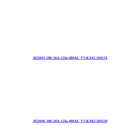
АЕ2043-100-16А-12Iн-400AC-У3-КЭАЗ 104131
АЕ2046-100-10А-12Iн-400AC-У3-КЭАЗ 104220