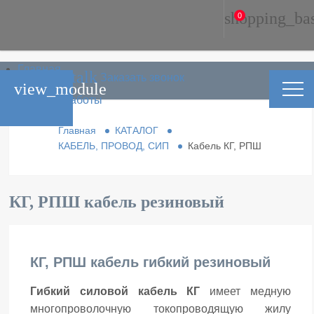
shopping_ba
0
Главная
phone_in_talk
Заказать звонок
Каталог
view_module
Условия работы
Контакты
Главная
КАТАЛОГ
КАБЕЛЬ, ПРОВОД, СИП
Кабель КГ, РПШ
КГ, РПШ кабель резиновый
КГ, РПШ кабель гибкий резиновый
Гибкий силовой кабель КГ
имеет медную
многопроволочную токопроводящую жилу