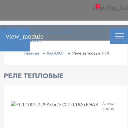
shopping_ba
0
Главная
phone_in_talk
Заказать звонок
Каталог
view_module
Условия работы
Контакты
Главная
КАТАЛОГ
Реле тепловые РТЛ
РЕЛЕ ТЕПЛОВЫЕ
Артикул:
110735