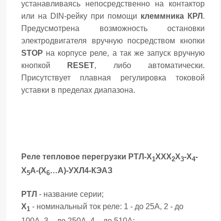
устанавливаясь непосредственно на контактор
или на DIN-рейку при помощи
клеммника КРЛ
.
Предусмотрена возможность остановки
электродвигателя вручную посредством кнопки
STOP
на корпусе реле, а так же запуск вручную
кнопкой
RESET
, либо автоматически.
Присутствует плавная регулировка токовой
уставки в пределах диапазона.
Реле тепловое перегрузки РТЛ-Х
ХХХ
Х
-Х
-
1
2
3
4
Х
А-(Х
…А)-УХЛ4-КЭАЗ
5
6
РТЛ
- название серии;
Х
- номинальный ток реле: 1 - до 25А, 2 - до
1
100А, 3 – до 250А, 4 – до 510А;