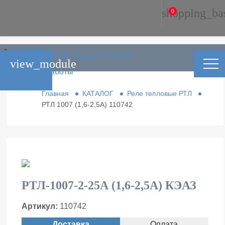
shopping_ba
0
Главная
phone_in_talk
Заказать звонок
Каталог
view_module
Условия работы
Контакты
Главная
КАТАЛОГ
Реле тепловые РТЛ
РТЛ 1007 (1,6-2,5А) 110742
РТЛ-1007-2-25А (1,6-2,5А) КЭАЗ
Артикул:
110742
Доставка
Оплата