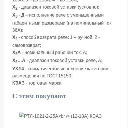
Х
- диапазон токовой уставки (условно);
2
Х
-
Д
– исполнение реле с уменьшенными
3
габаритными размерами (на номинальный ток
36А);
Х
- способ возврата реле: 1 – ручной, 2 -
4
самовозврат;
Х
А
- номинальный рабочий ток, А;
5
Х
…А
- диапазон токовой уставки реле, А;
6
УХЛ4
- климатическое исполнение категории
размещения по ГОСТ15150;
КЭАЗ
- торговая марка
С этим покупают