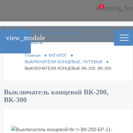
shopping_ba
0
Главная
phone_in_talk
Заказать звонок
Каталог
view_module
Условия работы
Контакты
Главная
КАТАЛОГ
ВЫКЛЮЧАТЕЛИ КОНЦЕВЫЕ, ПУТЕВЫЕ
ВЫКЛЮЧАТЕЛИ КОНЦЕВЫЕ ВК-200, ВК-300
Выключатель концевой ВК-200,
ВК-300