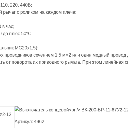
110, 220, 440В;
ый рычаг с роликом на каждом плече;
 в час;
0 до плюс 50ºС;
;
альник МG20x1,5);
ух проводников сечением 1,5 мм2 или один медный провод д
ь от поворота их приводного рычага. При этом линейная ск
Артикул: 4962