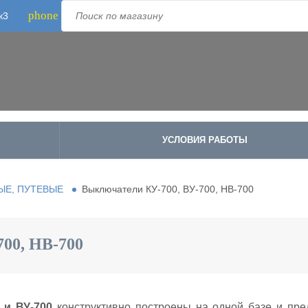
phone
к3
Телефон:
8-800-500-1973
;
+7-995-988-8340
УСЛОВИЯ РАБОТЫ
ЫЕ, ПУТЕВЫЕ
Выключатели КУ-700, ВУ-700, НВ-700
00, НВ-700
 и ВУ-700
конструктивно построены на одной базе и пр