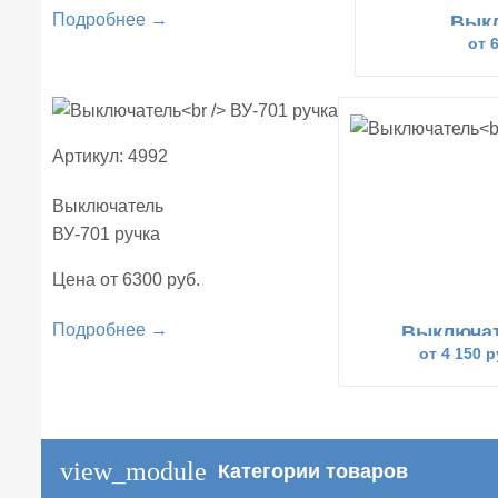
Подробнее →
Вык
НВ-7
от 
Артикул: 4992
Выключатель
ВУ-701 ручка
Цена от 6300 руб.
Подробнее →
Выключа
НУ-70
от 4 150 р
view_module
Категории товаров