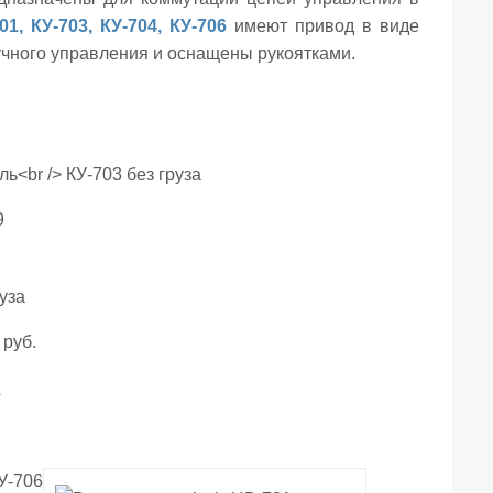
701
,
КУ-703
,
КУ-704
,
КУ-706
имеют привод в виде
чного управления и оснащены рукоятками.
9
уза
 руб.
→