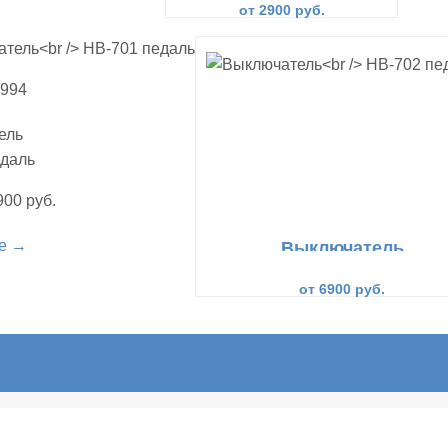
от 2900 руб.
4994
ель
едаль
900 руб.
е →
Выключатель
НВ-702 педаль
от 6900 руб.