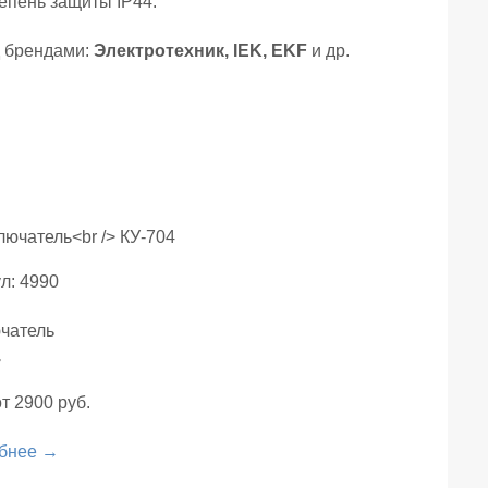
епень защиты IP44.
д брендами:
Электротехник, IEK, EKF
и др.
л: 4990
чатель
4
т 2900 руб.
бнее →