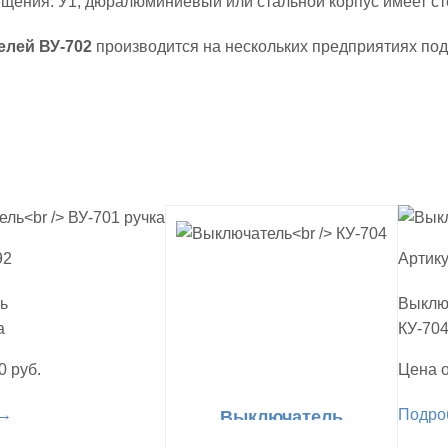
щения: У1, дюралюминиевый или стальной корпус имеет ст
лей ВУ-702
производится на нескольких предприятиях по
92
Артику
ь
Выклю
а
КУ-70
0 руб.
Цена о
 →
Подро
Выключатель
КУ-704