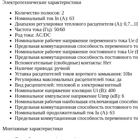
Электротехнические характеристики
Количество полюсов:
2
Номинальный ток In (А):
63
Диапазон регулировки теплового расцепителя (А):
0,7...1
Частота тока (Гц):
50/60
Род тока:
AC/DC
Номинальное рабочее напряжение переменного тока Ue (
Предельная коммутационная способность переменного ток
Номинальное рабочее напряжение постоянного тока Ue (
Предельная коммутационная способность постоянного ток
Вспомогательные (свободные) контакты:
Нет
Наличие привода:
ручной
Уставка расцепителей токов короткого замыкания:
10Iн
Регулировка максимальных расцепителей тока:
да
Вид расцепителей:
тепловой и электромагнитный
Номинальное напряжение изоляции Ui (В):
400
Номинальное импульсное напряжение Uimp (кВ):
6
Номинальная рабочая наибольшая отключающая способност
Предельная коммутационная способность постоянного ток
Номинальный продолжительный ток Iu (А):
63
Предельная коммутационная способность переменного то
Монтажные характеристики