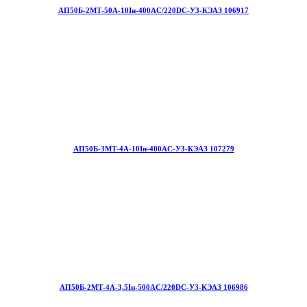
АП50Б-2МТ-50А-10Iн-400AC/220DC-У3-КЭАЗ 106917
АП50Б-3МТ-4А-10Iн-400AC-У3-КЭАЗ 107279
АП50Б-2МТ-4А-3,5Iн-500AC/220DC-У3-КЭАЗ 106986