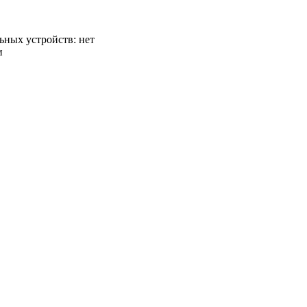
ьных устройств:
нет
и