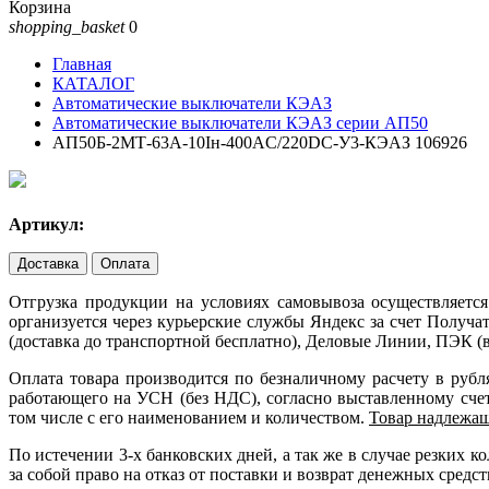
Корзина
shopping_basket
0
Главная
КАТАЛОГ
Автоматические выключатели КЭАЗ
Автоматические выключатели КЭАЗ серии АП50
АП50Б-2МТ-63А-10Iн-400AC/220DC-У3-КЭАЗ 106926
Артикул:
Доставка
Оплата
Отгрузка продукции на условиях самовывоза осуществляется
организуется через курьерские службы Яндекс за счет Получ
(доставка до транспортной бесплатно), Деловые Линии, ПЭК (в
Оплата товара производится по безналичному расчету в руб
работающего на УСН (без НДС), согласно выставленному счету
том числе с его наименованием и количеством.
Товар надлежащ
По истечении 3-х банковских дней, а так же в случае резких
за собой право на отказ от поставки и возврат денежных средст