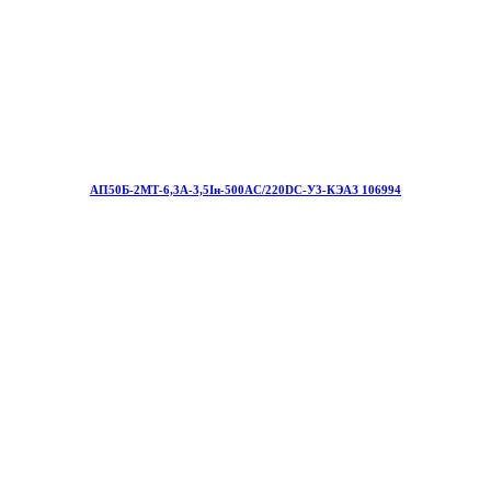
АП50Б-2МТ-6,3А-3,5Iн-500AC/220DC-У3-КЭАЗ 106994