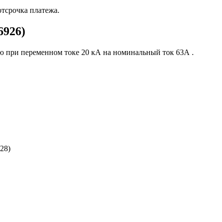
отсрочка платежа.
6926)
 при переменном токе 20 кА на номинальный ток 63А .
228)