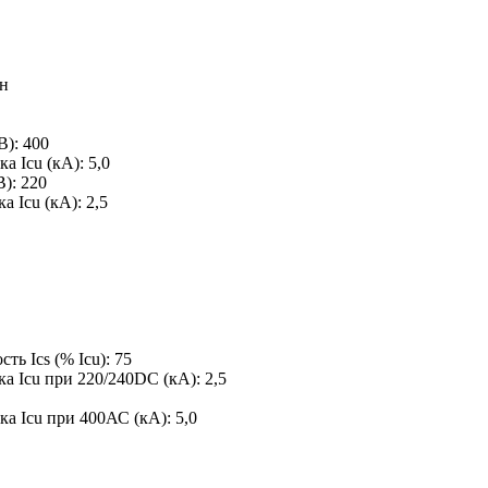
Iн
В):
400
а Icu (кА):
5,0
В):
220
а Icu (кА):
2,5
ь Ics (% Icu):
75
а Icu при 220/240DC (кА):
2,5
ка Icu при 400АС (кА):
5,0