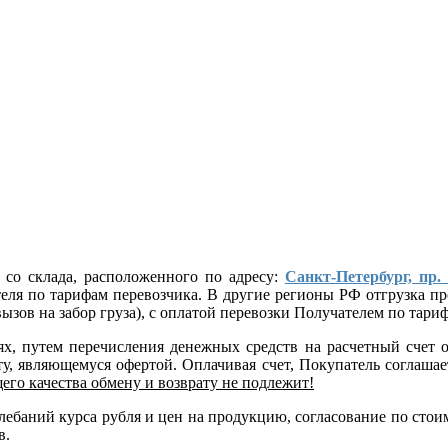
 со склада, расположенного по адресу:
Санкт-Петербург, пр.
ателя по тарифам перевозчика. В другие регионы РФ отгрузка
ызов на забор груза), с оплатой перевозки Получателем по тар
лях, путем перечисления денежных средств на расчетный сче
, являющемуся офертой. Оплачивая счет, Покупатель соглашает
его качества обмену и возврату не подлежит!
 колебаний курса рубля и цен на продукцию, согласование по 
в.