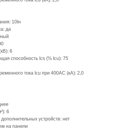
ания:
10Iн
ка:
да
тный
00
кВ):
6
я способность Ics (% Icu):
75
еменного тока Icu при 400АС (кА):
2,0
днее
²):
6
 дополнительных устройств:
нет
ем на панели