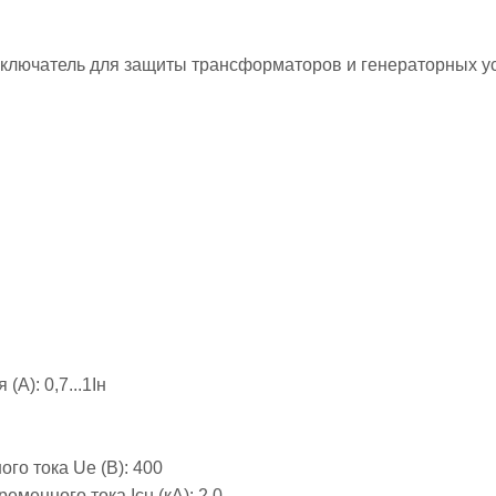
ключатель для защиты трансформаторов и генераторных у
 (А):
0,7...1Iн
го тока Ue (В):
400
еменного тока Icu (кА):
2,0