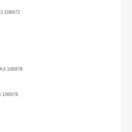
З 106972
 106978