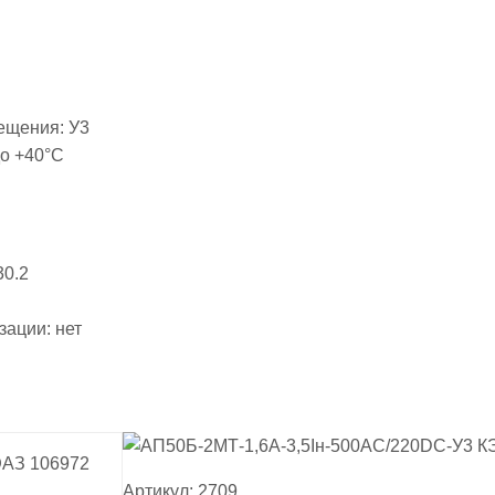
мещения:
У3
до +40°С
30.2
изации:
нет
Артикул: 2709