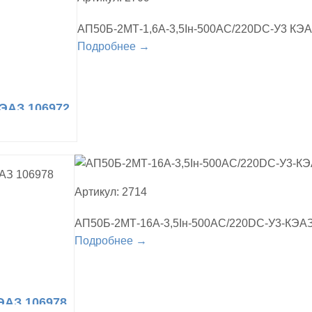
АП50Б-2МТ-1,6А-3,5Iн-500AC/220DC-У3 КЭА
Подробнее →
КЭАЗ 106972
Артикул: 2714
АП50Б-2МТ-16А-3,5Iн-500AC/220DC-У3-КЭАЗ
Подробнее →
ЭАЗ 106978