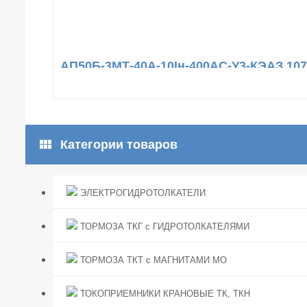
АП50Б-3МТ-40А-10Iн-400AC-У3-КЭАЗ 107
view_module
Категории товаров
ЭЛЕКТРОГИДРОТОЛКАТЕЛИ
ТОРМОЗА ТКГ с ГИДРОТОЛКАТЕЛЯМИ
ТОРМОЗА ТКТ с МАГНИТАМИ МО
ТОКОПРИЕМНИКИ КРАНОВЫЕ ТК, ТКН