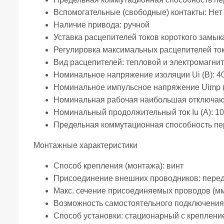
Вспомогательные (свободные) контакты:
Нет
Наличие привода:
ручной
Уставка расцепителей токов короткого замык
Регулировка максимальных расцепителей то
Вид расцепителей:
тепловой и электромагни
Номинальное напряжение изоляции Ui (В):
4
Номинальное импульсное напряжение Uimp (
Номинальная рабочая наибольшая отключающа
Номинальный продолжительный ток Iu (А):
10
Предельная коммутационная способность пер
Монтажные характеристики
Способ крепления (монтажа):
винт
Присоединение внешних проводников:
пере
Макс. сечение присоединяемых проводов (мм
Возможность самостоятельного подключения
Способ установки:
стационарный с креплени