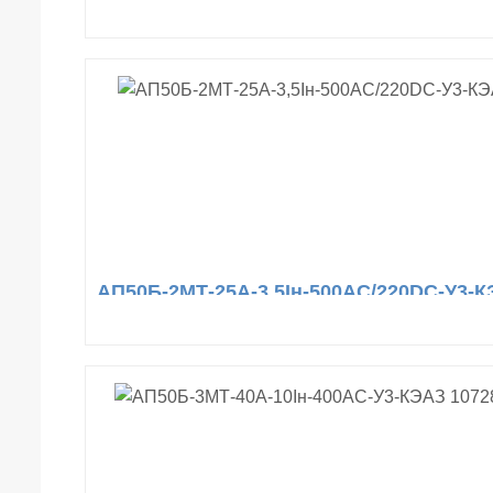
АП50Б-2МТ-25А-3,5Iн-500AC/220DC-У3-К