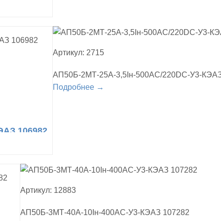
Артикул: 2715
АП50Б-2МТ-25А-3,5Iн-500AC/220DC-У3-КЭАЗ
Подробнее →
ЭАЗ 106982
Артикул: 12883
АП50Б-3МТ-40А-10Iн-400AC-У3-КЭАЗ 107282