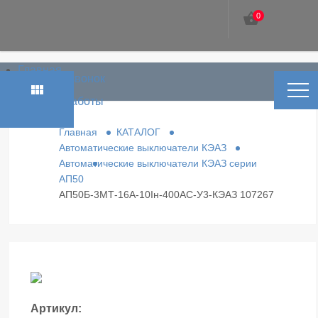
shopping_basket
0
Главная
phone_in_talk
Заказать звонок
Каталог
view_module
Условия работы
Контакты
Главная
КАТАЛОГ
Автоматические выключатели КЭАЗ
Автоматические выключатели КЭАЗ серии
АП50
АП50Б-3МТ-16А-10Iн-400AC-У3-КЭАЗ 107267
Артикул: