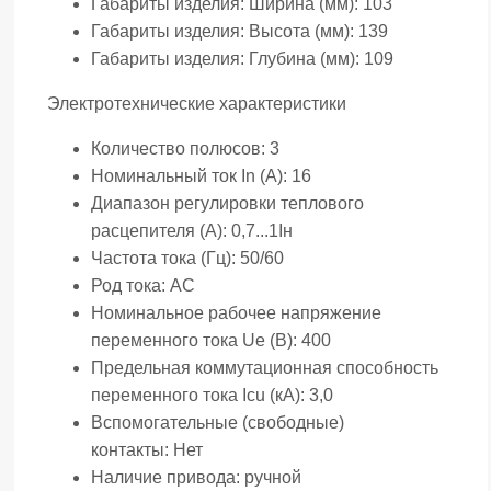
Габариты изделия: Ширина (мм):
103
Габариты изделия: Высота (мм):
139
Габариты изделия: Глубина (мм):
109
Электротехнические характеристики
Количество полюсов:
3
Номинальный ток In (А):
16
Диапазон регулировки теплового
расцепителя (А):
0,7...1Iн
Частота тока (Гц):
50/60
Род тока:
AC
Номинальное рабочее напряжение
переменного тока Ue (В):
400
Предельная коммутационная способность
переменного тока Icu (кА):
3,0
Вспомогательные (свободные)
контакты:
Нет
Наличие привода:
ручной