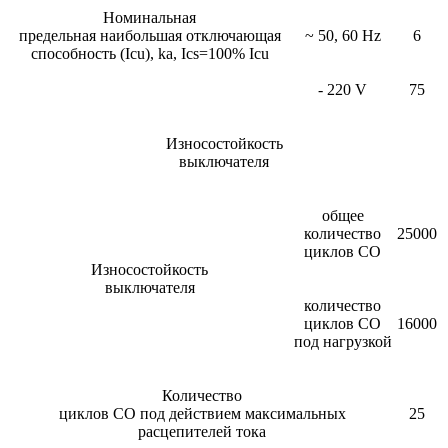
Номинальная
предельная наибольшая отключающая
~ 50, 60 Hz
6
способность (Icu), ka, Ics=100% Icu
- 220 V
75
Износостойкость
выключателя
общее
количество
25000
циклов СО
Износостойкость
выключателя
количество
циклов СО
16000
под нагрузкой
Количество
циклов СО под действием максимальных
25
расцепителей тока