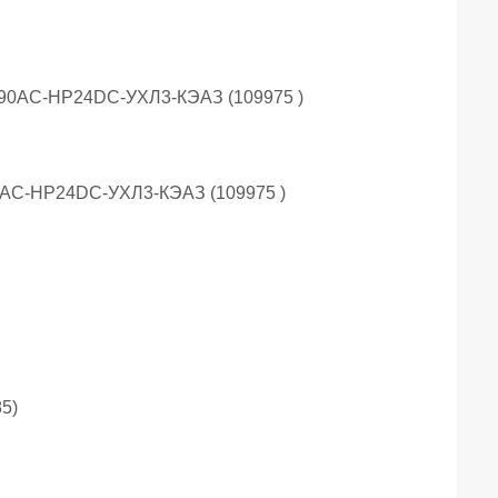
0AC-НР24DC-УХЛ3-КЭАЗ (109975 )