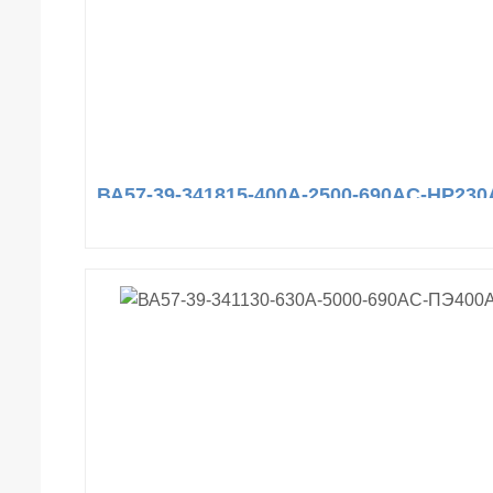
ВА57-39-341815-400А-2500-690AC-НР230