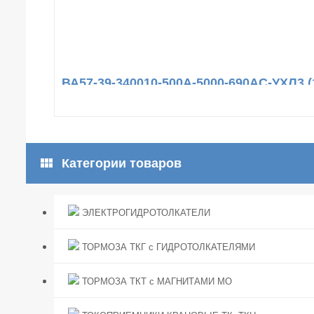
ВА57-39-340010-500А-5000-690AC-УХЛ3 (
view_module
Категории товаров
ЭЛЕКТРОГИДРОТОЛКАТЕЛИ
ТОРМОЗА ТКГ с ГИДРОТОЛКАТЕЛЯМИ
ТОРМОЗА ТКТ с МАГНИТАМИ МО