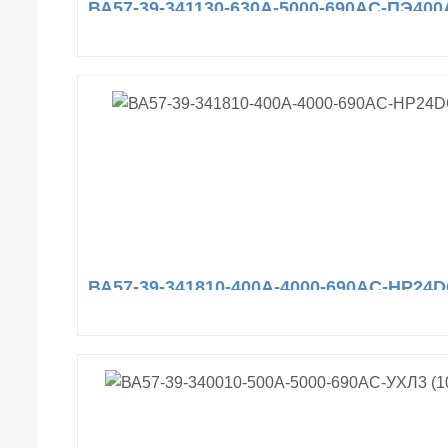
ВА57-39-341130-630А-5000-690AC-ПЭ400
ВА57-39-341810-400А-4000-690AC-НР24D