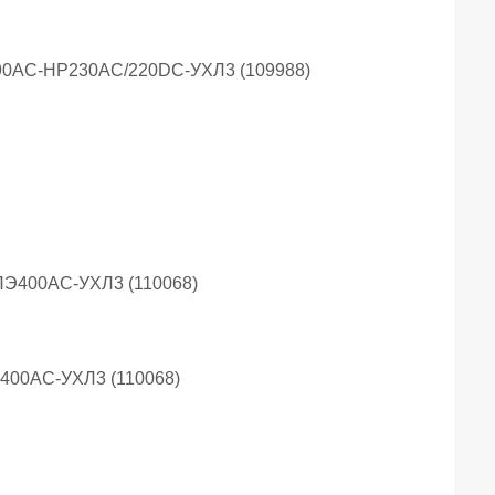
690AC-НР230AC/220DC-УХЛ3 (109988)
400AC-УХЛ3 (110068)