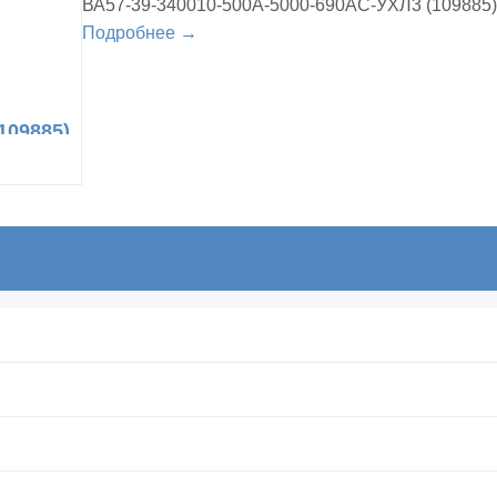
ВА57-39-340010-500А-5000-690AC-УХЛ3 (109885)
Подробнее →
109885)