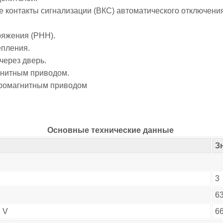
е контакты сигнализации (ВКС) автоматического отключения
ряжения (РНН).
епления.
через дверь.
гнитным приводом.
тромагнитным приводом
Основные технические данные
З
3
6
 V
6