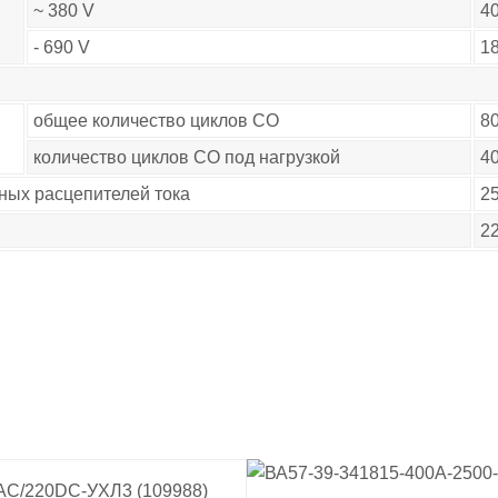
~ 380 V
4
- 690 V
1
общее количество циклов СО
8
количество циклов СО под нагрузкой
4
ных расцепителей тока
2
2