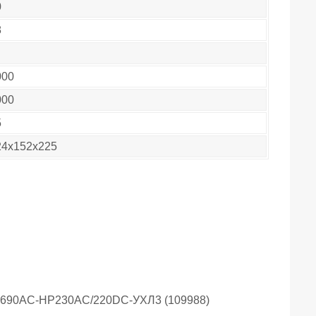
0
8
000
000
5
24х152х225