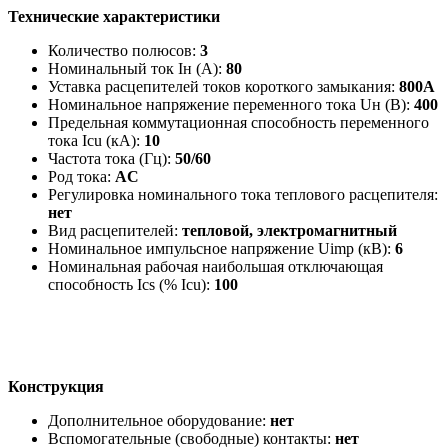
Технические характеристики
Количество полюсов:
3
Номинальный ток Iн (А):
80
Уставка расцепителей токов короткого замыкания:
800А
Номинальное напряжение переменного тока Uн (В):
400
Предельная коммутационная способность переменного
тока Icu (кА):
10
Частота тока (Гц):
50/60
Род тока:
AC
Регулировка номинального тока теплового расцепителя:
нет
Вид расцепителей:
тепловой, электромагнитный
Номинальное импульсное напряжение Uimp (кВ):
6
Номинальная рабочая наибольшая отключающая
способность Ics (% Icu):
100
Конструкция
Дополнительное оборудование:
нет
Вспомогательные (свободные) контакты:
нет