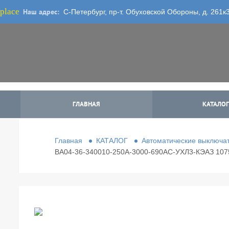
place
Наш адрес:
С-Петербург, пр-т. Обуховской Обороны, д. 261к
ГЛАВНАЯ
КАТАЛОГ
Главная
КАТАЛОГ
Автоматические выключа
ВА04-36-340010-250А-3000-690AC-УХЛ3-КЭАЗ 107