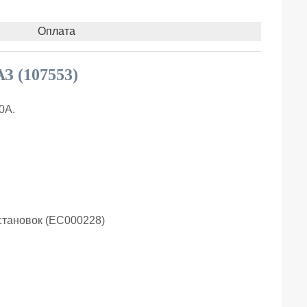
Оплата
З (107553)
0А.
становок (EC000228)