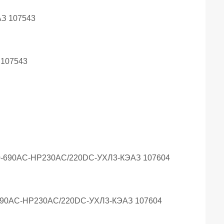
 107543
-690AC-НР230AC/220DC-УХЛ3-КЭАЗ 107604