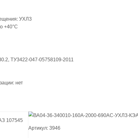
мещения:
УХЛ3
до +40°С
0.2, ТУ3422-047-05758109-2011
изации:
нет
Артикул: 3946