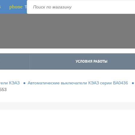
phone
Телефон:
3
8-800-500-1973
;
+7-995-988-8340
УСЛОВИЯ РАБОТЫ
тели КЭАЗ
Автоматические выключатели КЭАЗ серии ВА0436
553