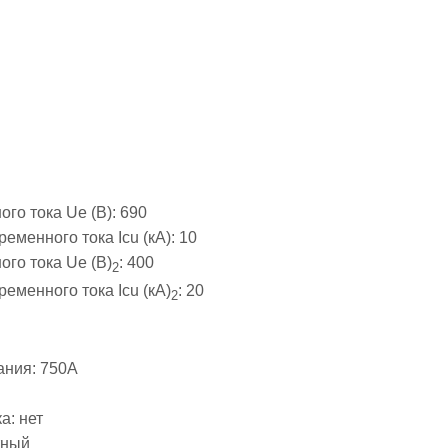
го тока Ue (В):
690
еменного тока Icu (кА):
10
го тока Ue (В)
:
400
2
еменного тока Icu (кА)
:
20
2
ания:
750А
ка:
нет
тный