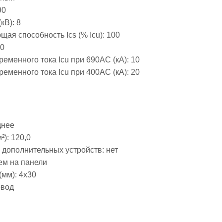
90
кВ):
8
я способность Ics (% Icu):
100
0
еменного тока Icu при 690AC (кА):
10
еменного тока Icu при 400АС (кА):
20
днее
²):
120,0
 дополнительных устройств:
нет
ем на панели
(мм):
4х30
овод