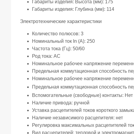
Габариты изделия: Высота (мм):
175
Габариты изделия: Глубина (мм):
114
Электротехнические характеристики
Количество полюсов:
3
Номинальный ток In (А):
250
Частота тока (Гц):
50/60
Род тока:
AC
Номинальное рабочее напряжение переменно
Предельная коммутационная способность пер
Номинальное рабочее напряжение переменно
Предельная коммутационная способность пер
Вспомогательные (свободные) контакты:
Нет
Наличие привода:
ручной
Уставка расцепителей токов короткого замык
Наличие независимого расцепителя:
нет
Регулировка максимальных расцепителей то
Вид расцепителей:
тепловой и электромагни