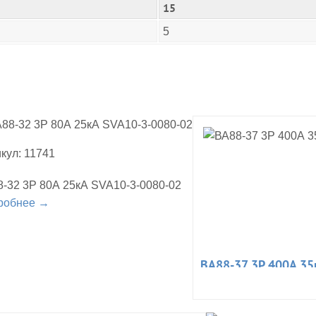
15
5
кул: 11741
-32 3Р 80А 25кА SVA10-3-0080-02
робнее →
ВА88-37 3Р 400А 35