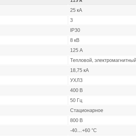
125 А
25 кА
3
IP30
8 кВ
125 А
Тепловой, электромагнитны
18,75 кА
УХЛ3
400 В
50 Гц
Стационарное
800 В
-40…+60 °C