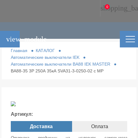
shopping_ba
0
view_module
Главная
КАТАЛОГ
Автоматические выключатели IEK
Автоматические выключатели ВА88 IEK MASTER
ВА88-35 3Р 250А 35кА SVA31-3-0250-02 с МР
Артикул:
Доставка
Оплата
Отгрузка продукции на условиях самовывоза