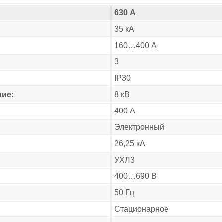
630 А
35 кА
160…400 А
3
IP30
ие:
8 кВ
400 А
Электронный
26,25 кА
УХЛ3
400…690 В
50 Гц
Стационарное