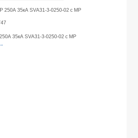
747
250А 35кА SVA31-3-0250-02 с МР
 →