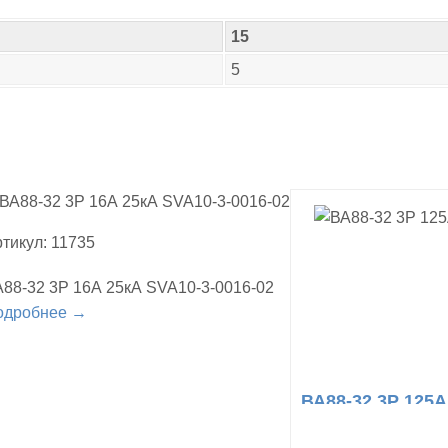
15
5
тикул: 11735
88-32 3Р 16А 25кА SVA10-3-0016-02
одробнее →
ВА88-32 3Р 125А