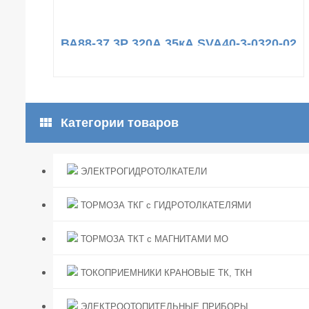
ВА88-37 3Р 320А 35кА SVA40-3-0320-02
view_module
Категории товаров
ЭЛЕКТРОГИДРОТОЛКАТЕЛИ
ТОРМОЗА ТКГ с ГИДРОТОЛКАТЕЛЯМИ
ТОРМОЗА ТКТ с МАГНИТАМИ МО
ТОКОПРИЕМНИКИ КРАНОВЫЕ ТК, ТКН
ЭЛЕКТРООТОПИТЕЛЬНЫЕ ПРИБОРЫ