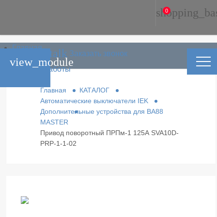
shopping_ba
0
Главная
phone_in_talk
Заказать звонок
Каталог
view_module
Условия работы
Контакты
Главная
КАТАЛОГ
Автоматические выключатели IEK
Дополнительные устройства для ВА88
MASTER
Привод поворотный ПРПм-1 125А SVA10D-
PRP-1-1-02