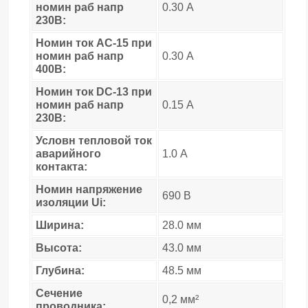
номин раб напр
0.30 А
230В:
Номин ток AC-15 при
номин раб напр
0.30 А
400В:
Номин ток DC-13 при
номин раб напр
0.15 А
230В:
Условн тепловой ток
аварийного
1.0 А
контакта:
Номин напряжение
690 В
изоляции Ui:
Ширина:
28.0 мм
Высота:
43.0 мм
Глубина:
48.5 мм
Сечение
0,2 мм²
проводника: