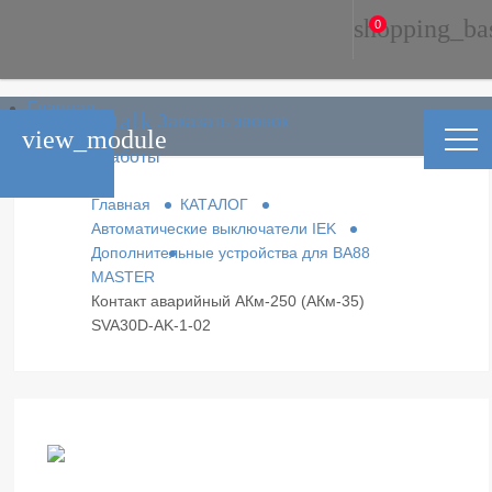
shopping_ba
0
Главная
phone_in_talk
Заказать звонок
Каталог
view_module
Условия работы
Контакты
Главная
КАТАЛОГ
Автоматические выключатели IEK
Дополнительные устройства для ВА88
MASTER
Контакт аварийный АКм-250 (АКм-35)
SVA30D-AK-1-02