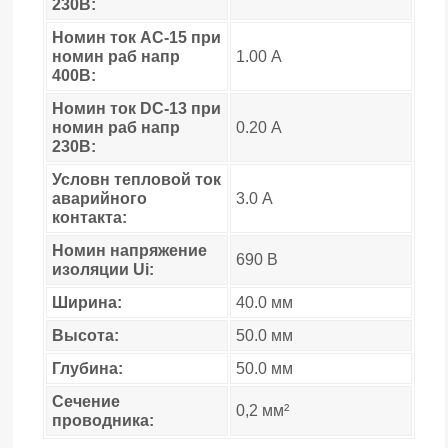
230В:
Номин ток AC-15 при
номин раб напр
1.00 А
400В:
Номин ток DC-13 при
номин раб напр
0.20 А
230В:
Условн тепловой ток
аварийного
3.0 А
контакта:
Номин напряжение
690 В
изоляции Ui:
Ширина:
40.0 мм
Высота:
50.0 мм
Глубина:
50.0 мм
Сечение
0,2 мм²
проводника: