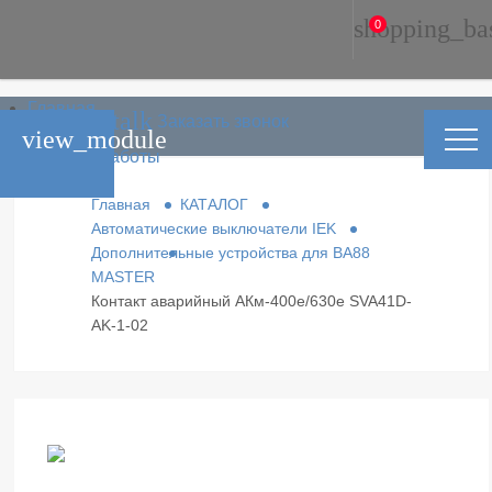
shopping_ba
0
Главная
phone_in_talk
Заказать звонок
Каталог
view_module
Условия работы
Контакты
Главная
КАТАЛОГ
Автоматические выключатели IEK
Дополнительные устройства для ВА88
MASTER
Контакт аварийный АКм-400е/630е SVA41D-
AK-1-02