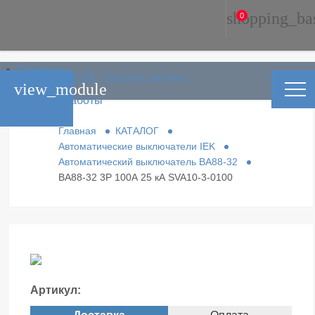
shopping_ba
0
Главная
phone_in_talk
Заказать звонок
Каталог
view_module
Условия работы
Контакты
Главная
КАТАЛОГ
Автоматические выключатели IEK
Автоматический выключатель ВА88-32
ВА88-32 3Р 100А 25 кА SVA10-3-0100
Артикул: