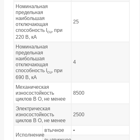
Номинальная
предельная
наибольшая
25
отключающая
способность I
, при
cu
220 В, кА
Номинальная
предельная
наибольшая
4
отключающая
способность I
, при
cu
690 В, кА
Механическая
износостойкость
8500
циклов В О, не менее
Электрическая
износостойкость
2500
циклов В О, не менее
втычное
•
Исполнение
выдвижное