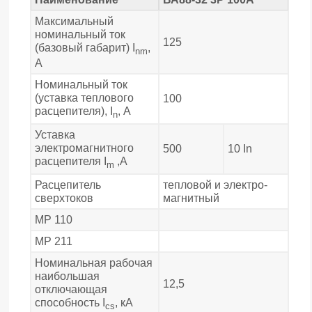
Максимальный
номинальный ток
125
(базовый габарит) I
,
nm
A
Номинальный ток
(уставка теплового
100
расцепителя), I
, А
n
Уставка
электромагнитного
500
10 In
расцепителя I
,А
m
Расцепитель
тепловой и электро-
сверхтоков
магнитный
МР 110
МР 211
Номинальная рабочая
наибольшая
12,5
отключающая
способность I
, кА
cs