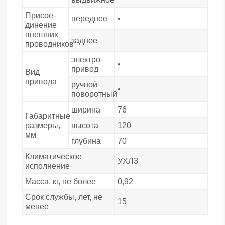
Присое-
переднее
•
динение
внешних
заднее
проводников
электро-
•
привод
Вид
привода
ручной
•
поворотный
ширина
76
Габаритные
размеры,
высота
120
мм
глубина
70
Климатическое
УХЛ3
исполнение
Масса, кг, не более
0,92
Срок службы, лет, не
15
менее