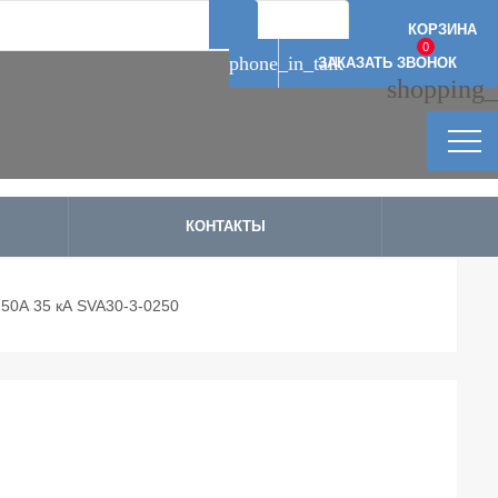
Артикул: 2688
Артикул: 2687
Артикул: 2685
Артикул: 2686
КОРЗИНА
0
phone_in_talk
ЗАКАЗАТЬ ЗВОНОК
shopping_
КОНТАКТЫ
250А 35 кА SVA30-3-0250