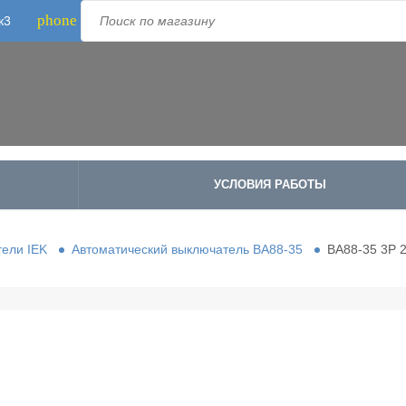
phone
к3
Телефон:
8-800-500-1973
;
+7-995-988-8340
УСЛОВИЯ РАБОТЫ
ели IEK
Автоматический выключатель ВА88-35
ВА88-35 3Р 