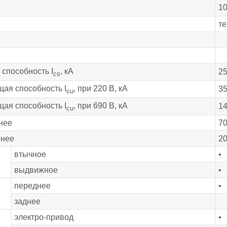
10
те
способность I
, кА
2
cs
ая способность I
, при 220 В, кА
3
cu
ая способность I
, при 690 В, кА
1
cu
нее
7
енее
2
втычное
•
выдвижное
•
переднее
•
заднее
электро-привод
•