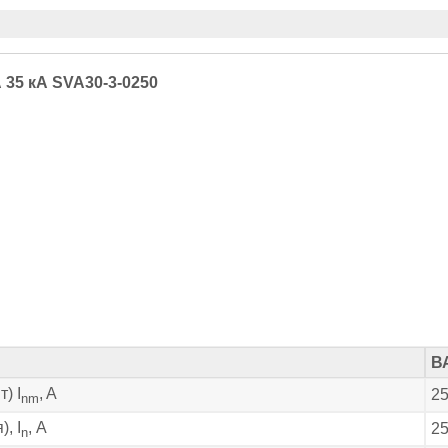
35 кА SVA30-3-0250
В
) I
, A
2
nm
, I
, А
2
n