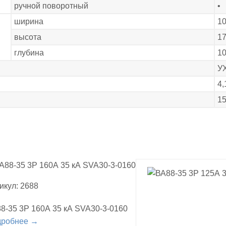
ручной поворотный
•
ширина
1
высота
1
глубина
10
У
4,
1
икул: 2688
8-35 3Р 160А 35 кА SVA30-3-0160
дробнее →