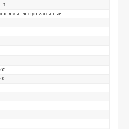
 In
пловой и электро-магнитный
5
5
4
000
000