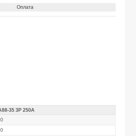
Оплата
А88-35 3Р 250А
50
50