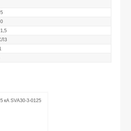
05
70
1,5
ХЛ3
1
5