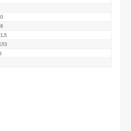
10
68
1,5
ХЛ3
6
5