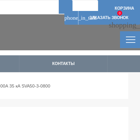
Артикул: 12914
Артикул: 2700
Артикул: 2696
Артикул: 2694
КОРЗИНА
0
phone_in_talk
ЗАКАЗАТЬ ЗВОНОК
shopping_
КОНТАКТЫ
800А 35 кА SVA50-3-0800