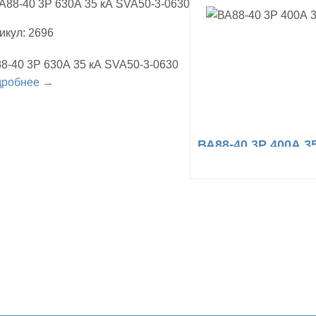
икул: 2696
8-40 3Р 630А 35 кА SVA50-3-0630
дробнее →
ВА88-40 3Р 400А 3