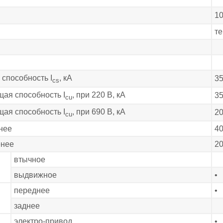
10
те
способность I
, кА
3
cs
ая способность I
, при 220 В, кА
3
cu
ая способность I
, при 690 В, кА
2
cu
нее
4
енее
2
втычное
выдвижное
•
переднее
•
заднее
электро-привод
•