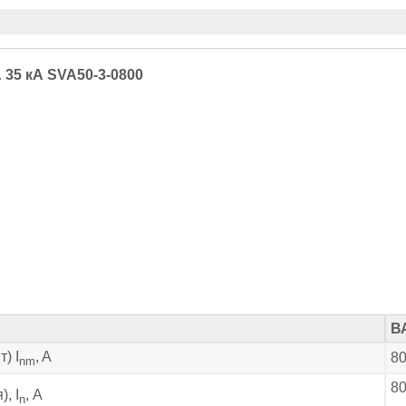
35 кА SVA50-3-0800
В
) I
, A
8
nm
8
, I
, А
n