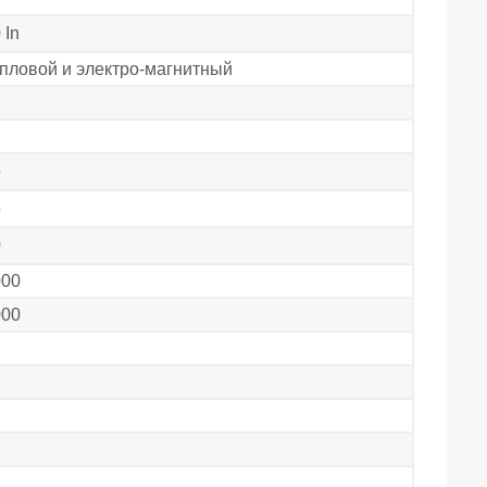
 In
пловой и электро-магнитный
5
5
0
000
000