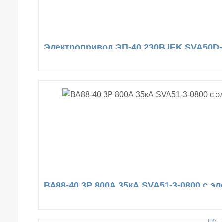
Электропривод ЭП-40 230В IEK SVA50D
ВА88-40 3Р 800А 35кА SVA51-3-0800 с 