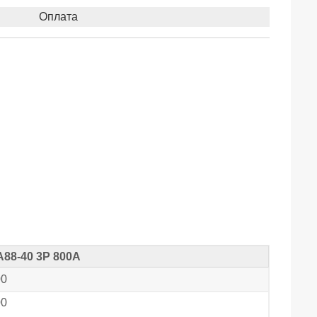
Оплата
А88-40 3Р 800А
00
00