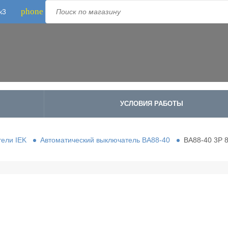
phone
к3
Телефон:
8-800-500-1973
;
+7-995-988-8340
УСЛОВИЯ РАБОТЫ
ели IEK
Автоматический выключатель ВА88-40
ВА88-40 3Р 