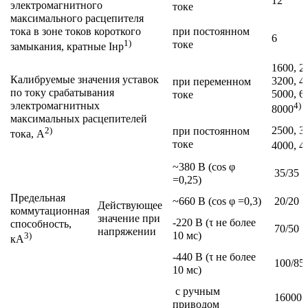
12
электромагнитного
токе
максимального расцепителя
тока в зоне токов короткого
при постоянном
6
1)
токе
замыкания, кратные Iнр
1600, 2
Калибруемые значения уставок
3200, 4
при переменном
по току срабатывания
5000, 6
токе
электромагнитных
4)
8000
максимальных расцепителей
2500, 3
2)
при постоянном
тока, А
токе
4000, 4
~380 В (сos φ
35/35
=0,25)
Предельная
~660 В (сos φ =0,3)
20/20
Действующее
коммутационная
значение при
-220 В (τ не более
способность,
70/50
напряжении
10 мс)
3)
кА
-440 В (τ не более
100/85
10 мс)
с ручным
16000
приводом