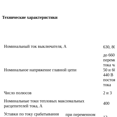
Технические характеристики
Номинальный ток выключателя, А
630, 80
до 660 
переме
тока ча
Номинальное напряжение главной цепи
50 и 60
440 В
постоя
тока
Число полюсов
2 и 3
Номинальные токи тепловых максимальных
400
расцепителей тока, А
Уставки по току срабатывания
при переменном