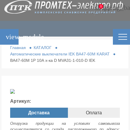
shopping_ba
0
view_module
Главная
КАТАЛОГ
Автоматические выключатели IEK ВА47-60М KARAT
ВА47-60М 1Р 10А х-ка D MVA31-1-010-D IEK
Артикул:
Доставка
Оплата
Отгрузка продукции на условиях самовывоза
осуществляется со склада, расположенного по адресу: