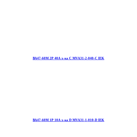
ВА47-60М 2Р 40А х-ка С MVA31-2-040-С IEK
ВА47-60М 1Р 10А х-ка D MVA31-1-010-D IEK