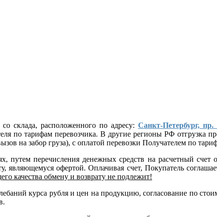
 со склада, расположенного по адресу:
Санкт-Петербург, пр.
ателя по тарифам перевозчика. В другие регионы РФ отгрузка
ызов на забор груза), с оплатой перевозки Получателем по тар
лях, путем перечисления денежных средств на расчетный сче
, являющемуся офертой. Оплачивая счет, Покупатель соглашает
его качества обмену и возврату не подлежит!
 колебаний курса рубля и цен на продукцию, согласование по 
в.