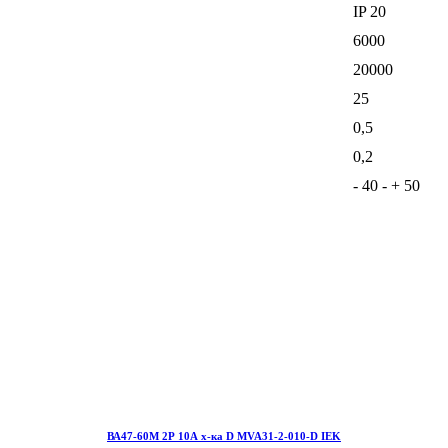
IP 20
6000
20000
25
0,5
0,2
- 40 - + 50
ВА47-60М 2Р 10А х-ка D MVA31-2-010-D IEK