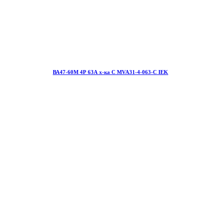
ВА47-60М 4Р 63А х-ка С MVA31-4-063-С IEK