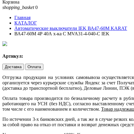
Корзина
shopping_basket
0
Главная
КАТАЛОГ
Автоматические выключатели IEK ВА47-60М KARAT
ВА47-60М 4Р 40А х-ка С MVA31-4-040-С IEK
Артикул:
Доставка
Оплата
Отгрузка продукции на условиях самовывоза осуществляется
организуется через курьерские службы Яндекс за счет Получ
(доставка до транспортной бесплатно), Деловые Линии, ПЭК (в
Оплата товара производится по безналичному расчету в руб
работающего на УСН (без НДС), согласно выставленному счету
том числе с его наименованием и количеством.
Товар надлежащ
По истечении 3-х банковских дней, а так же в случае резких
за собой право на отказ от поставки и возврат денежных средст