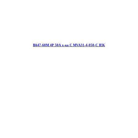
ВА47-60М 4Р 50А х-ка С MVA31-4-050-С IEK