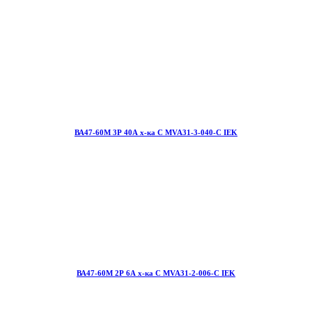
ВА47-60М 3Р 40А х-ка С MVA31-3-040-С IEK
ВА47-60М 2Р 6А х-ка С MVA31-2-006-С IEK