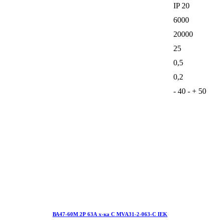
IP 20
6000
20000
25
0,5
0,2
- 40 - + 50
ВА47-60М 2Р 63А х-ка С MVA31-2-063-С IEK