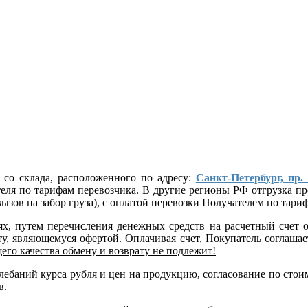
 со склада, расположенного по адресу:
Санкт-Петербург, пр.
ателя по тарифам перевозчика. В другие регионы РФ отгрузка
ызов на забор груза), с оплатой перевозки Получателем по тар
лях, путем перечисления денежных средств на расчетный сче
, являющемуся офертой. Оплачивая счет, Покупатель соглашает
его качества обмену и возврату не подлежит!
 колебаний курса рубля и цен на продукцию, согласование по 
в.