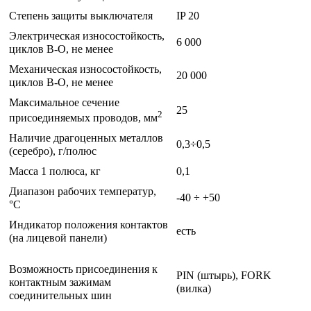
Степень защиты выключателя
IP 20
Электрическая износостойкость,
6 000
циклов В-О, не менее
Механическая износостойкость,
20 000
циклов В-О, не менее
Максимальное сечение
25
2
присоединяемых проводов, мм
Наличие драгоценных металлов
0,3÷0,5
(серебро), г/полюс
Масса 1 полюса, кг
0,1
Диапазон рабочих температур,
-40 ÷ +50
°С
Индикатор положения контактов
есть
(на лицевой панели)
Возможность присоединения к
PIN (штырь), FORK
контактным зажимам
(вилка)
соединительных шин