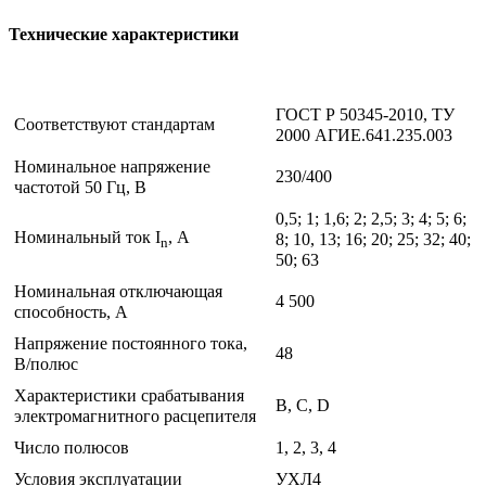
Технические характеристики
ГОСТ Р 50345-2010, ТУ
Соответствуют стандартам
2000 АГИЕ.641.235.003
Номинальное напряжение
230/400
частотой 50 Гц, В
0,5; 1; 1,6; 2; 2,5; 3; 4; 5; 6;
Номинальный ток I
, А
8; 10, 13; 16; 20; 25; 32; 40;
n
50; 63
Номинальная отключающая
4 500
способность, А
Напряжение постоянного тока,
48
В/полюс
Характеристики срабатывания
В, С, D
электромагнитного расцепителя
Число полюсов
1, 2, 3, 4
Условия эксплуатации
УХЛ4