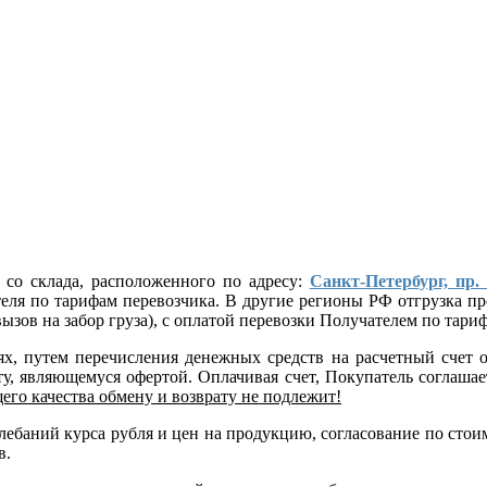
 со склада, расположенного по адресу:
Санкт-Петербург, пр.
ателя по тарифам перевозчика. В другие регионы РФ отгрузка
ызов на забор груза), с оплатой перевозки Получателем по тар
лях, путем перечисления денежных средств на расчетный сче
, являющемуся офертой. Оплачивая счет, Покупатель соглашает
его качества обмену и возврату не подлежит!
 колебаний курса рубля и цен на продукцию, согласование по 
в.