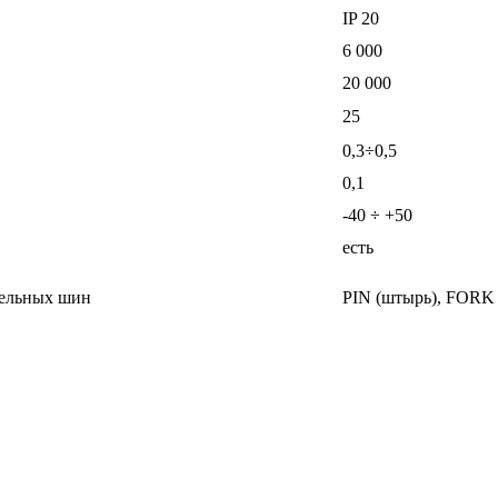
IP 20
6 000
20 000
25
0,3÷0,5
0,1
-40 ÷ +50
есть
тельных шин
PIN (штырь), FORK 