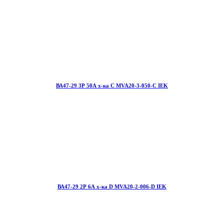
ВА47-29 3Р 50А х-ка С MVA20-3-050-С IEK
ВА47-29 2Р 6А х-ка D MVA20-2-006-D IEK