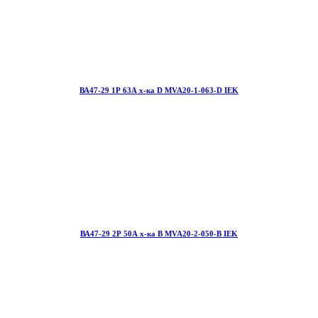
ВА47-29 1Р 63А х-ка D MVA20-1-063-D IEK
ВА47-29 2Р 50А х-ка В MVA20-2-050-B IEK