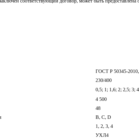
 заключен соответствующий договор, может быть предоставлена 
ГОСТ Р 50345-2010,
230/400
0,5; 1; 1,6; 2; 2,5; 3; 
4 500
48
я
В, С, D
1, 2, 3, 4
УХЛ4