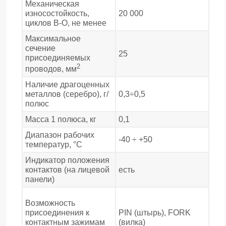
Механическая
износостойкость,
20 000
циклов В-О, не менее
Максимальное
сечение
25
присоединяемых
2
проводов, мм
Наличие драгоценных
металлов (серебро), г/
0,3÷0,5
полюс
Масса 1 полюса, кг
0,1
Диапазон рабочих
-40 ÷ +50
температур, °С
Индикатор положения
контактов (на лицевой
есть
панели)
Возможность
присоединения к
PIN (штырь), FORK
контактным зажимам
(вилка)