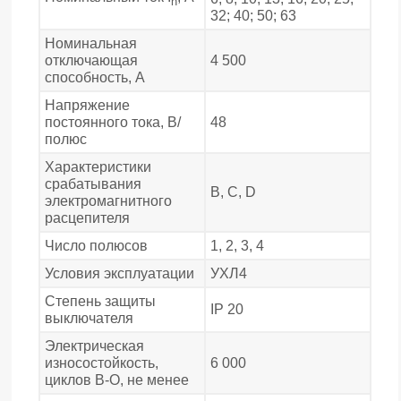
n
32; 40; 50; 63
Номинальная
отключающая
4 500
способность, А
Напряжение
постоянного тока, В/
48
полюс
Характеристики
срабатывания
В, С, D
электромагнитного
расцепителя
Число полюсов
1, 2, 3, 4
Условия эксплуатации
УХЛ4
Степень защиты
IP 20
выключателя
Электрическая
износостойкость,
6 000
циклов В-О, не менее