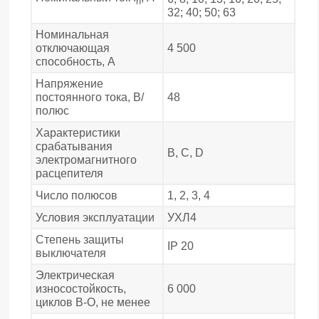
n
32; 40; 50; 63
Номинальная
отключающая
4 500
способность, А
Напряжение
постоянного тока, В/
48
полюс
Характеристики
срабатывания
В, С, D
электромагнитного
расцепителя
Число полюсов
1, 2, 3, 4
Условия эксплуатации
УХЛ4
Степень защиты
IP 20
выключателя
Электрическая
износостойкость,
6 000
циклов В-О, не менее