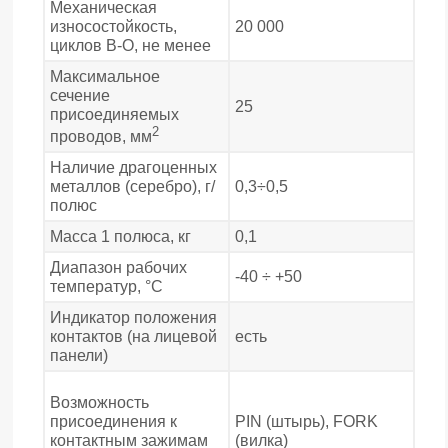
Механическая
износостойкость,
20 000
циклов В-О, не менее
Максимальное
сечение
25
присоединяемых
2
проводов, мм
Наличие драгоценных
металлов (серебро), г/
0,3÷0,5
полюс
Масса 1 полюса, кг
0,1
Диапазон рабочих
-40 ÷ +50
температур, °С
Индикатор положения
контактов (на лицевой
есть
панели)
Возможность
присоединения к
PIN (штырь), FORK
контактным зажимам
(вилка)