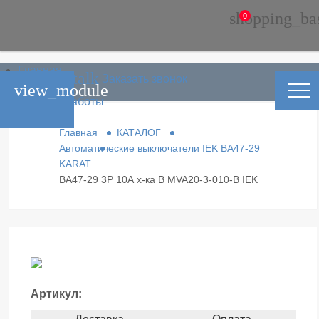
shopping_ba
0
Главная
phone_in_talk
Заказать звонок
Каталог
view_module
Условия работы
Контакты
Главная
КАТАЛОГ
Автоматические выключатели IEK ВА47-29
KARAT
ВА47-29 3Р 10А х-ка В MVA20-3-010-B IEK
Артикул: