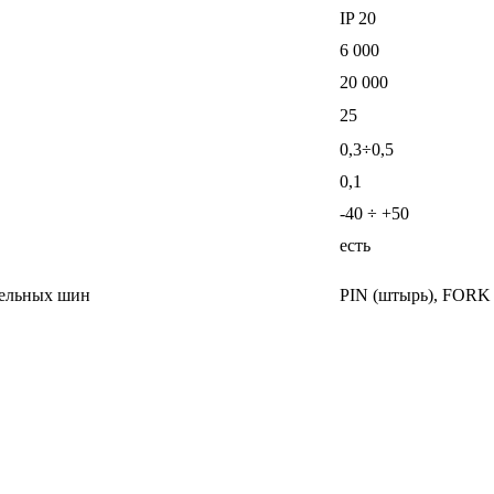
IP 20
6 000
20 000
25
0,3÷0,5
0,1
-40 ÷ +50
есть
тельных шин
PIN (штырь), FORK 