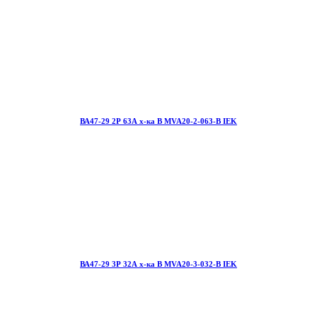
ВА47-29 2Р 63А х-ка В MVA20-2-063-B IEK
ВА47-29 3Р 32А х-ка В MVA20-3-032-B IEK