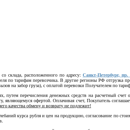
 со склада, расположенного по адресу:
Санкт-Петербург, пр.
ателя по тарифам перевозчика. В другие регионы РФ отгрузка
ызов на забор груза), с оплатой перевозки Получателем по тар
лях, путем перечисления денежных средств на расчетный сче
, являющемуся офертой. Оплачивая счет, Покупатель соглашает
его качества обмену и возврату не подлежит!
 колебаний курса рубля и цен на продукцию, согласование по 
в.