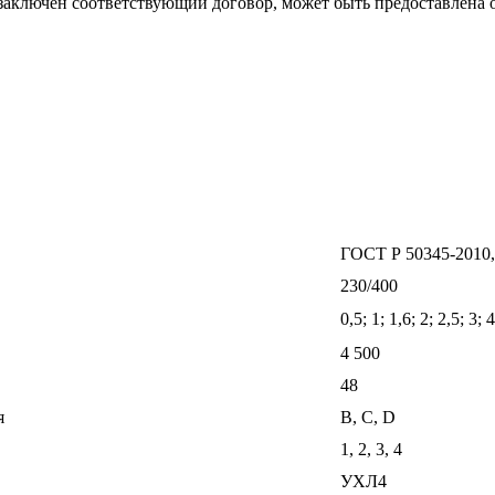
 заключен соответствующий договор, может быть предоставлена 
ГОСТ Р 50345-2010,
230/400
0,5; 1; 1,6; 2; 2,5; 3; 
4 500
48
я
В, С, D
1, 2, 3, 4
УХЛ4