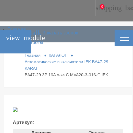
shopping_ba
0
Главная
phone_in_talk
Заказать звонок
Каталог
view_module
Условия работы
Контакты
Главная
КАТАЛОГ
Автоматические выключатели IEK ВА47-29
KARAT
ВА47-29 3Р 16А х-ка С MVA20-3-016-С IEK
Артикул: