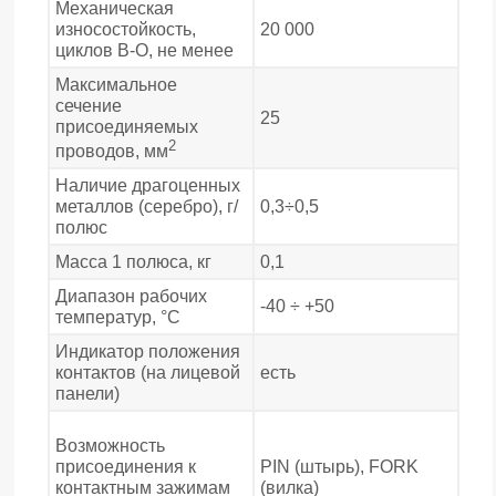
Механическая
износостойкость,
20 000
циклов В-О, не менее
Максимальное
сечение
25
присоединяемых
2
проводов, мм
Наличие драгоценных
металлов (серебро), г/
0,3÷0,5
полюс
Масса 1 полюса, кг
0,1
Диапазон рабочих
-40 ÷ +50
температур, °С
Индикатор положения
контактов (на лицевой
есть
панели)
Возможность
присоединения к
PIN (штырь), FORK
контактным зажимам
(вилка)