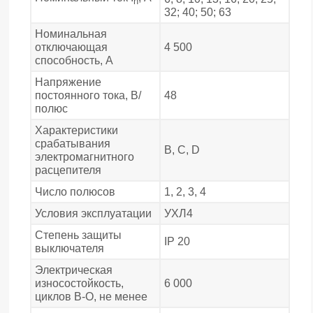
n
32; 40; 50; 63
Номинальная
отключающая
4 500
способность, А
Напряжение
постоянного тока, В/
48
полюс
Характеристики
срабатывания
В, С, D
электромагнитного
расцепителя
Число полюсов
1, 2, 3, 4
Условия эксплуатации
УХЛ4
Степень защиты
IP 20
выключателя
Электрическая
износостойкость,
6 000
циклов В-О, не менее