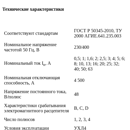
Технические характеристики
ГОСТ Р 50345-2010, ТУ
Соответствуют стандартам
2000 АГИЕ.641.235.003
Номинальное напряжение
230/400
частотой 50 Гц, В
0,5; 1; 1,6; 2; 2,5; 3; 4; 5; 6;
Номинальный ток I
, А
8; 10, 13; 16; 20; 25; 32;
n
40; 50; 63
Номинальная отключающая
4 500
способность, А
Напряжение постоянного тока,
48
В/полюс
Характеристики срабатывания
В, С, D
электромагнитного расцепителя
Число полюсов
1, 2, 3, 4
Условия эксплуатации
УХЛ4