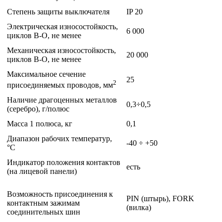
Степень защиты выключателя
IP 20
Электрическая износостойкость,
6 000
циклов В-О, не менее
Механическая износостойкость,
20 000
циклов В-О, не менее
Максимальное сечение
25
2
присоединяемых проводов, мм
Наличие драгоценных металлов
0,3÷0,5
(серебро), г/полюс
Масса 1 полюса, кг
0,1
Диапазон рабочих температур,
-40 ÷ +50
°С
Индикатор положения контактов
есть
(на лицевой панели)
Возможность присоединения к
PIN (штырь), FORK
контактным зажимам
(вилка)
соединительных шин