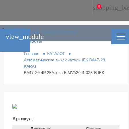
shopping_ba
0
Главная
phone_in_talk
Заказать звонок
Каталог
view_module
Условия работы
Контакты
Главная
КАТАЛОГ
Автоматические выключатели IEK ВА47-29
KARAT
ВА47-29 4Р 25А х-ка В MVA20-4-025-B IEK
Артикул: