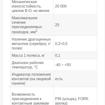
Механическая
износостойкость,
20 000
циклов В-О, не менее
Максимальное
сечение
25
присоединяемых
2
проводов, мм
Наличие драгоценных
металлов (серебро), г/
0,3÷0,5
полюс
Масса 1 полюса, кг
0,1
Диапазон рабочих
-40 ÷ +50
температур, °С
Индикатор положения
контактов (на лицевой
есть
панели)
Возможность
присоединения к
PIN (штырь), FORK
контактным зажимам
(вилка)