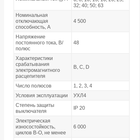
n
32; 40; 50; 63
Номинальная
отключающая
4 500
способность, А
Напряжение
постоянного тока, В/
48
полюс
Характеристики
срабатывания
В, С, D
электромагнитного
расцепителя
Число полюсов
1, 2, 3, 4
Условия эксплуатации
УХЛ4
Степень защиты
IP 20
выключателя
Электрическая
износостойкость,
6 000
циклов В-О, не менее