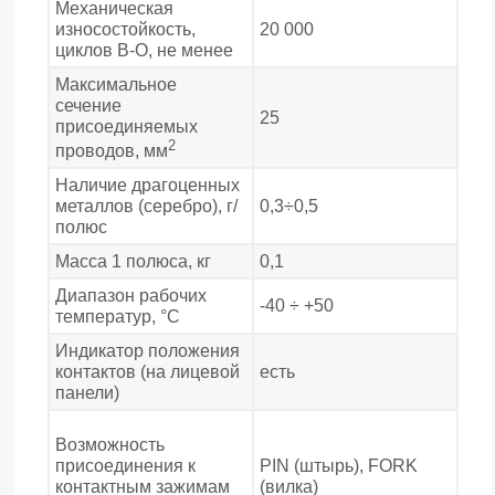
Механическая
износостойкость,
20 000
циклов В-О, не менее
Максимальное
сечение
25
присоединяемых
2
проводов, мм
Наличие драгоценных
металлов (серебро), г/
0,3÷0,5
полюс
Масса 1 полюса, кг
0,1
Диапазон рабочих
-40 ÷ +50
температур, °С
Индикатор положения
контактов (на лицевой
есть
панели)
Возможность
присоединения к
PIN (штырь), FORK
контактным зажимам
(вилка)