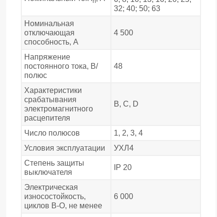
n
32; 40; 50; 63
Номинальная
отключающая
4 500
способность, А
Напряжение
постоянного тока, В/
48
полюс
Характеристики
срабатывания
В, С, D
электромагнитного
расцепителя
Число полюсов
1, 2, 3, 4
Условия эксплуатации
УХЛ4
Степень защиты
IP 20
выключателя
Электрическая
износостойкость,
6 000
циклов В-О, не менее