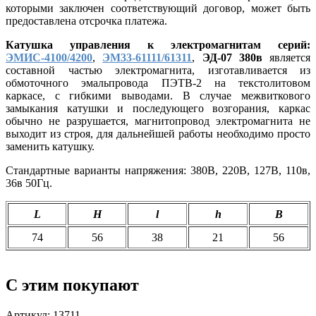
которыми заключен соответствующий договор, может быть
предоставлена отсрочка платежа.
Катушка управления к электромагнитам серий:
ЭМИС-4100/4200
,
ЭМ33-61111/61311
,
ЭД-07
380в
является
составной частью электромагнита, изготавливается из
обмоточного эмальпровода ПЭТВ-2 на текстолитовом
каркасе, с гибкими выводами. В случае межвиткового
замыкания катушки и последующего возгорания, каркас
обычно не разрушается, магнитопровод электромагнита не
выходит из строя, для дальнейшей работы необходимо просто
заменить катушку.
Стандартные варианты напряжения: 380В, 220В, 127В, 110в,
36в 50Гц.
L
H
l
h
B
74
56
38
21
56
С этим покупают
Артикул: 13711