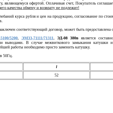
, являющемуся офертой. Оплачивая счет, Покупатель соглашает
его качества обмену и возврату не подлежит!
 колебаний курса рубля и цен на продукцию, согласование по 
в.
 заключен соответствующий договор, может быть предоставлена 
5100/5200
,
ЭМ33-71111/71311
,
ЭД-08
380в
является составно
ми выводами. В случае межвиткового замыкания катушки и 
нейшей работы необходимо просто заменить катушку.
в 50Гц.
l
52