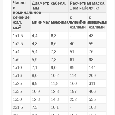
Число
Диаметр кабеля,
Расчетная масса
и
мм
1 км кабеля, кг
номинальное
сечение
с
с
жил,
минимальный
максимальный
алюминиевыми
медными
2
жилами
жилами
мм
1х1,5
4,4
6,3
-
43
1х2,5
4,8
6,6
40
55
1х4
5,4
7,3
51
76
1х6
5,9
7,8
61
98
1х10
7,1
9,0
85
144
1х16
8,0
10,2
114
209
1х25
9,9
11,8
160
311
1х35
10,9
12,8
197
406
1х50
12,3
14,3
252
535
2х1,5
7,3
10,1
-
108