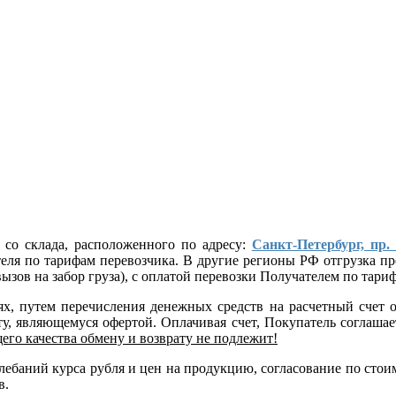
 со склада, расположенного по адресу:
Санкт-Петербург, пр.
ателя по тарифам перевозчика. В другие регионы РФ отгрузка
ызов на забор груза), с оплатой перевозки Получателем по тар
лях, путем перечисления денежных средств на расчетный сче
, являющемуся офертой. Оплачивая счет, Покупатель соглашает
его качества обмену и возврату не подлежит!
 колебаний курса рубля и цен на продукцию, согласование по 
в.