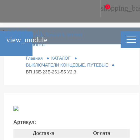
shopping_ba
0
Главная
phone_in_talk
Заказать звонок
Каталог
view_module
Условия работы
Контакты
Главная
КАТАЛОГ
ВЫКЛЮЧАТЕЛИ КОНЦЕВЫЕ, ПУТЕВЫЕ
ВП 16Е-23Б-251-55 У2.3
Артикул:
Доставка
Оплата