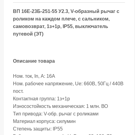
ВП 16Е-23Б-251-55 У2.3, V-образный рычаг с
роликом на каждом плече, с сальником,
cамовозврат, 1з+1р, IP55, выключатель
путевой (ЭТ)
Описание товара
Ном. ток, In, А: 16А
Ном. рабочее напряжение, Ue: 660В, 50Гц / 440В
пост.
Контактная группа: 1з+1р
Износостойкость механическая: 1 млн. ВО
Тип привода: V-обр. рычаг с роликами
Материал корпуса: силумин
Степень защиты: IP55