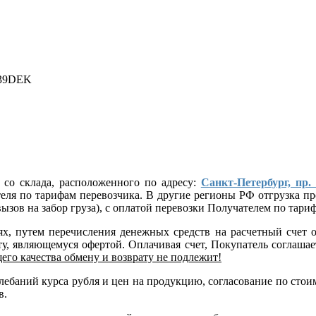
139DEK
 со склада, расположенного по адресу:
Санкт-Петербург, пр.
ателя по тарифам перевозчика. В другие регионы РФ отгрузка
ызов на забор груза), с оплатой перевозки Получателем по тар
лях, путем перечисления денежных средств на расчетный сче
, являющемуся офертой. Оплачивая счет, Покупатель соглашает
его качества обмену и возврату не подлежит!
 колебаний курса рубля и цен на продукцию, согласование по 
в.