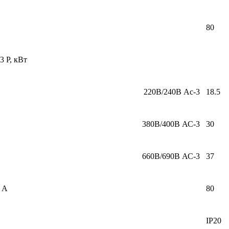
80
 Р, кВт
220В/240В Ас-3
18.5
380В/400В АС-3
30
660В/690В АС-3
37
, A
80
IP20