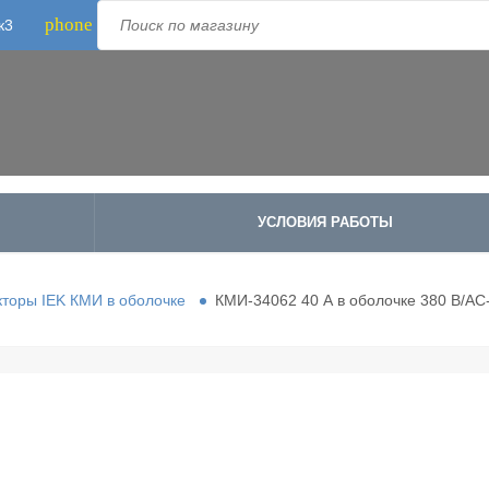
phone
к3
Телефон:
8-800-500-1973
;
+7-995-988-8340
УСЛОВИЯ РАБОТЫ
кторы IEK КМИ в оболочке
КМИ-34062 40 А в оболочке 380 В/АС-