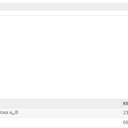
К
ока и
,В
23
е
6