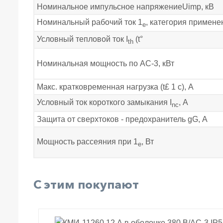
Номинальное импульсное напряжениеUimp, кВ
Номинальный рабочий ток 1
, категория примене
е
Условный тепловой ток I
(t°
th
Номинальная мощность по АС-3, кВт
Макс. кратковременная нагрузка (t£ 1 с), А
Условный ток короткого замыкания I
, А
nc
Защита от сверхтоков - предохранитель gG, А
Мощность рассеяния при 1
, Вт
е
С этим покупают