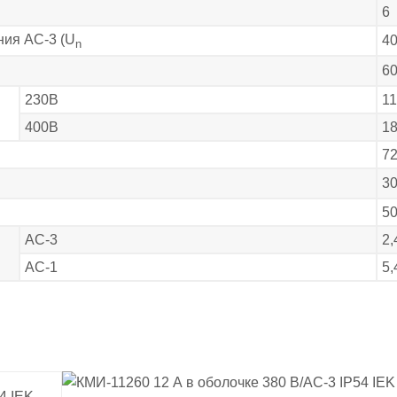
6
ния АС-3 (U
4
n
6
230В
11
400В
18
7
3
5
АС-3
2,
АС-1
5,