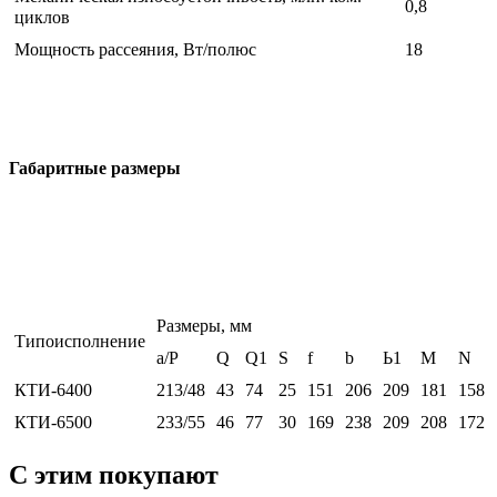
0,8
циклов
Мощность рассеяния, Вт/полюс
18
Габаритные размеры
Размеры, мм
Типоисполнение
а/Р
Q
Q1
S
f
b
Ь1
M
N
КТИ-6400
213/48
43
74
25
151
206
209
181
158
КТИ-6500
233/55
46
77
30
169
238
209
208
172
С этим покупают