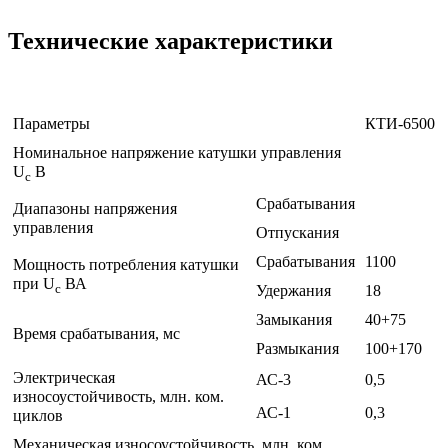
Технические характеристики
Параметры
КТИ-6500
Номинальное напряжение катушки управления
U
В
c
Срабатывания
Диапазоны напряжения
управления
Отпускания
Срабатывания
1100
Мощность потребления катушки
при U
ВА
c
Удержания
18
Замыкания
40+75
Время срабатывания, мс
Размыкания
100+170
Электрическая
АС-3
0,5
износоустойчивость, млн. ком.
АС-1
0,3
циклов
Механическая износоустойчивость, млн. ком.