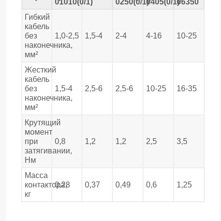
01010(0/1)
0250(0/1)
0405(0/1)
06350
Гибкий
кабель
без
1,0-2,5
1,5-4
2-4
4-16
10-25
наконечника,
мм²
Жесткий
кабель
без
1,5-4
2,5-6
2,5-6
10-25
16-35
наконечника,
мм²
Крутящий
момент
при
0,8
1,2
1,2
2,5
3,5
затягивании,
Нм
Масса
контактора,
0,28
0,37
0,49
0,6
1,25
кг