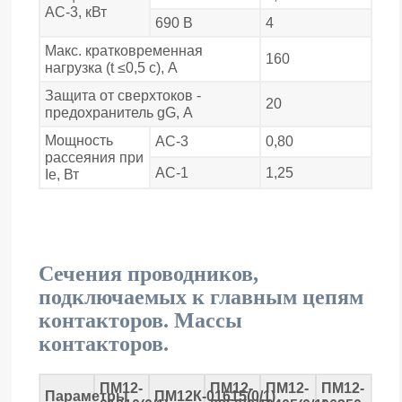
АС-3, кВт
690 В
4
Макс. кратковременная
160
нагрузка (t ≤0,5 с), А
Защита от сверхтоков -
20
предохранитель gG, А
Мощность
АС-3
0,80
рассеяния при
АС-1
1,25
Iе, Вт
Сечения проводников,
подключаемых к главным цепям
контакторов. Массы
контакторов.
ПМ12-
ПМ12-
ПМ12-
ПМ12-
Параметры
ПМ12К-01615(0/1)