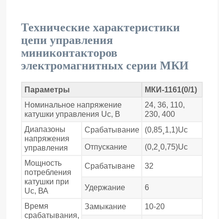
Технические характеристики
цепи управления
миниконтакторов
электромагнитных серии МКИ
Параметры
МКИ-1161(0/1)
Номинальное напряжение
24, 36, 110,
катушки управления Uс, В
230, 400
Диапазоны
Срабатывание
(0,85¸1,1)Uс
напряжения
Отпускание
(0,2¸0,75)Uс
управления
Мощность
Срабатыване
32
потребления
катушки при
Удержание
6
Uc, ВА
Время
Замыкание
10-20
срабатывания,