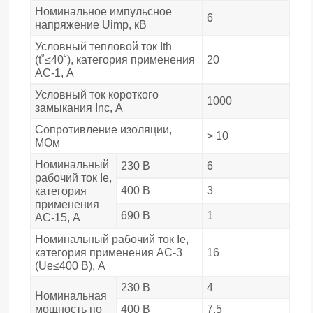
Номинальное импульсное
6
напряжение Uimp, кВ
Условный тепловой ток Ith
(t˚≤40˚), категория применения
20
АС-1, А
Условный ток короткого
1000
замыкания Inc, А
Сопротивление изоляции,
> 10
МОм
Номинальный
230 В
6
рабочий ток Iе,
400 В
3
категория
применения
690 В
1
АС-15, А
Номинальный рабочий ток Iе,
категория применения АС-3
16
(Ue≤400 В), А
230 В
4
Номинальная
мощность по
400 В
7,5