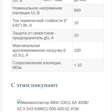
Un, В
Номинальное напряжение
690
изоляции Ui, В
Ток термической стойкости (t°
10
£40°) Ith, А
Защита от сверхтоков -
10
предохранитель gG, А
Максимальная
кратковременная нагрузка (t
100
≤0,5с), А
Сопротивление изоляции,
> 10
МОм
С этим покупают