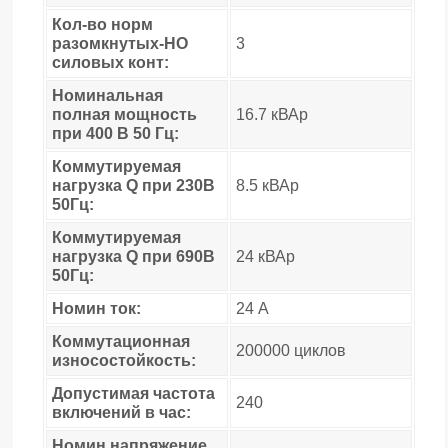
Кол-во норм
разомкнутых-НО
3
силовых конт:
Номинальная
полная мощность
16.7 кВАр
при 400 В 50 Гц:
Коммутируемая
нагрузка Q при 230В
8.5 кВАр
50Гц:
Коммутируемая
нагрузка Q при 690В
24 кВАр
50Гц:
Номин ток:
24 А
Коммутационная
200000 циклов
износостойкость:
Допустимая частота
240
включений в час:
Номин напряжение