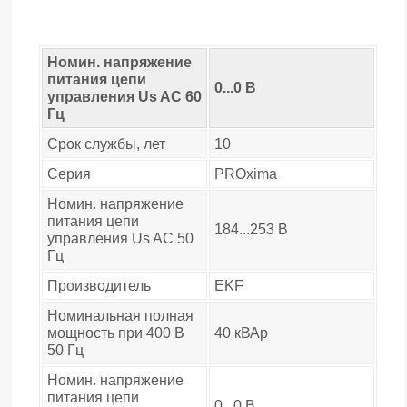
Номин. напряжение
питания цепи
0...0 В
управления Us AC 60
Гц
Срок службы, лет
10
Серия
PROxima
Номин. напряжение
питания цепи
184...253 В
управления Us AC 50
Гц
Производитель
EKF
Номинальная полная
мощность при 400 В
40 кВАр
50 Гц
Номин. напряжение
питания цепи
0...0 В