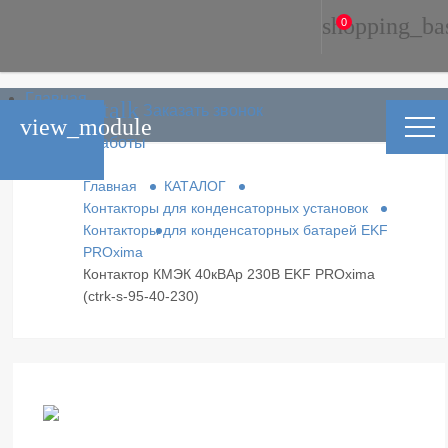
shopping_ba
0
Главная
phone_in_talk
Заказать звонок
Каталог
view_module
Условия работы
Контакты
Главная
КАТАЛОГ
Контакторы для конденсаторных установок
Контакторы для конденсаторных батарей EKF
PROxima
Контактор КМЭК 40кВАр 230В EKF PROxima
(ctrk-s-95-40-230)