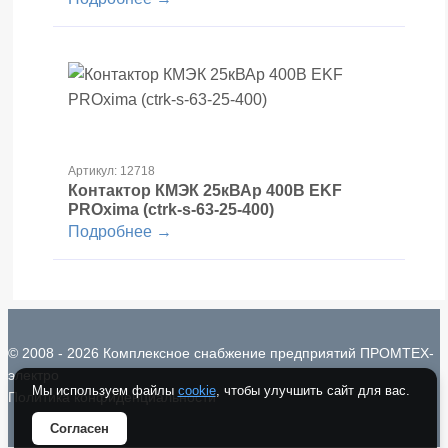
Артикул: 12718
Контактор КМЭК 25кВАр 400В EKF
PROxima (ctrk-s-63-25-400)
Подробнее →
© 2008 - 2026 Комплексное снабжение предприятий ПРОМТЕХ-
электро
Мы используем файлы
cookie
, чтобы улучшить сайт для вас.
Политика конфиденциальности
Согласен